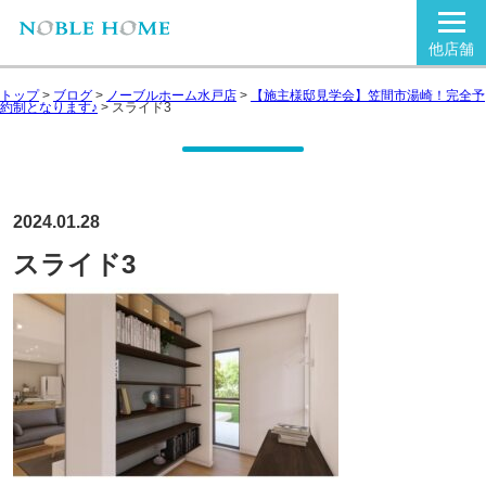
他店舗
トップ
>
ブログ
>
ノーブルホーム水戸店
>
【施主様邸見学会】笠間市湯崎！完全予
約制となります♪
>
スライド3
2024.01.28
スライド3