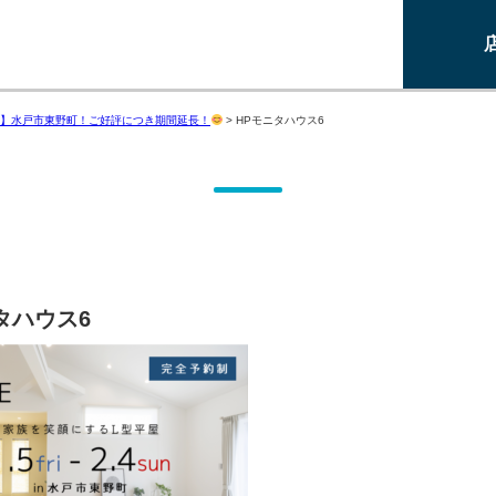
】水戸市東野町！ご好評につき期間延長！
>
HPモニタハウス6
タハウス6