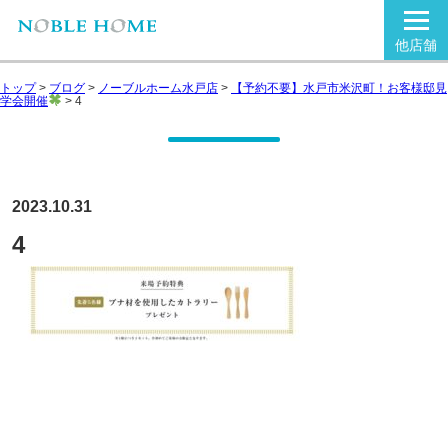
他店舗
トップ
>
ブログ
>
ノーブルホーム水戸店
>
【予約不要】水戸市米沢町！お客様邸見
学会開催
>
4
2023.10.31
4