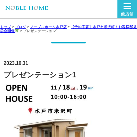
他店舗
トップ
>
ブログ
>
ノーブルホーム水戸店
>
【予約不要】水戸市米沢町！お客様邸見
学会開催
>
プレゼンテーション1
2023.10.31
プレゼンテーション1