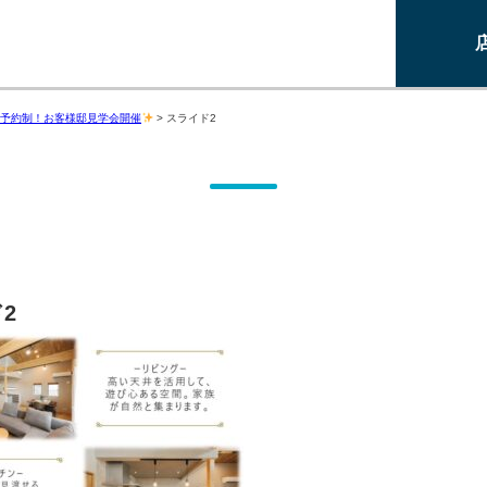
予約制！お客様邸見学会開催
>
スライド2
2