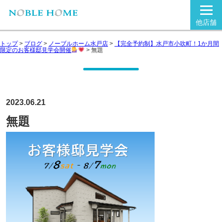
他店舗
トップ
>
ブログ
>
ノーブルホーム水戸店
>
【完全予約制】水戸市小吹町！1か月間
限定のお客様邸見学会開催
>
無題
2023.06.21
無題