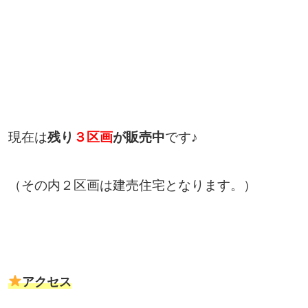
現在は
残り
３区画
が販売中
です♪
（その内２区画は建売住宅となります。）
アクセス