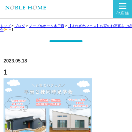
他店舗
トップ
>
ブログ
>
ノーブルホーム水戸店
>
【よねざわフェス】お家のお写真をご紹
介
>
1
2023.05.18
1