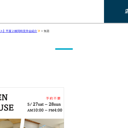
ス】平屋２棟同時見学会紹介
>
無題