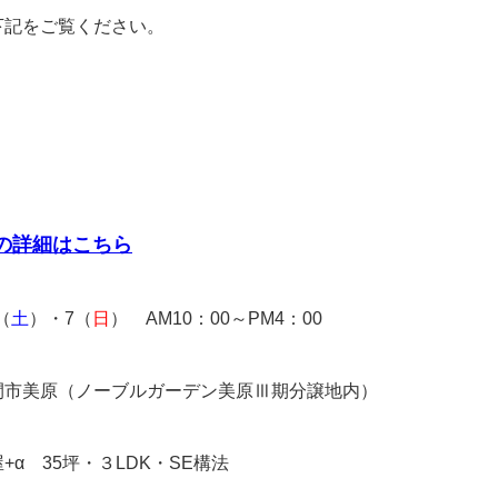
下記をご覧ください。
の詳細はこちら
（
土
）・7（
日
） AM10：00～PM4：00
間市美原（ノーブルガーデン美原Ⅲ期分譲地内）
+α 35坪・３LDK・SE構法