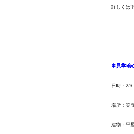
詳しくは
❄
見学会
日時：2/6
場所：笠
建物：平屋