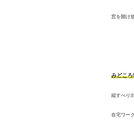
窓を開け
みどこ
縦すべり
在宅ワー