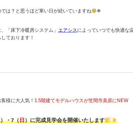
のでは？と思うほど寒い日が続いていますね
❄
は、「床下冷暖房システム」
エアシス
によっていつでも快適な
ちしております！
お客様に大人気！
1.5階建てモデルハウスが笠間市美原にNEW 
土
）・7（
日
）に完成見学会を開催いたします