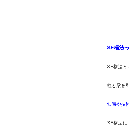
SE
構法
SE構法
柱と梁を
知識や技
SE構法