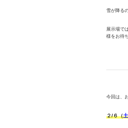
雪が降る
展示場で
様をお待
今回は、
２/６（