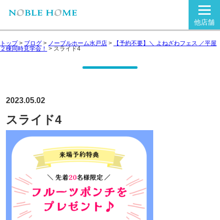
他店舗
トップ
>
ブログ
>
ノーブルホーム水戸店
>
【予約不要】＼ よねざわフェス ／平屋
２棟同時見学会！
>
スライド4
2023.05.02
スライド4