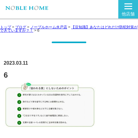
他店舗
トップ
>
ブログ
>
ノーブルホーム水戸店
>
【豆知識】あなたはどれだけ防犯対策が
できていますか？！
>
6
2023.03.11
6