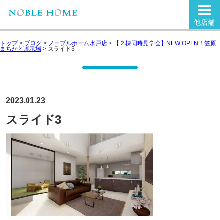
他店舗
トップ
>
ブログ
>
ノーブルホーム水戸店
>
【２棟同時見学会】NEW OPEN！笠原
まちかど展示場
>
スライド3
2023.01.23
スライド3