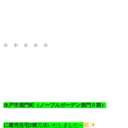
⊹ ⊹ ⊹ ⊹ ⊹
水戸市酒門町（ノーブルガーデン酒門Ⅱ期）
に建売住宅2棟
完成いたしました～