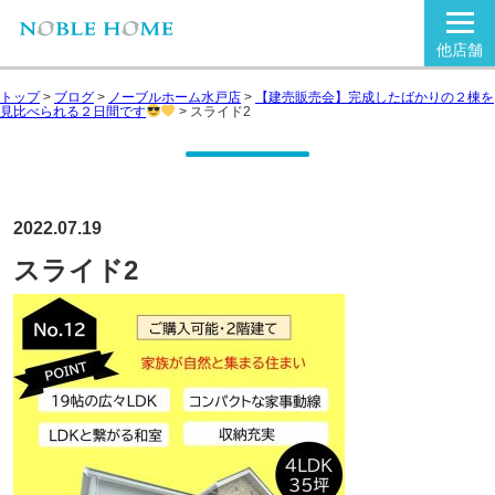
他店舗
トップ
>
ブログ
>
ノーブルホーム水戸店
>
【建売販売会】完成したばかりの２棟を
見比べられる２日間です
>
スライド2
2022.07.19
スライド2