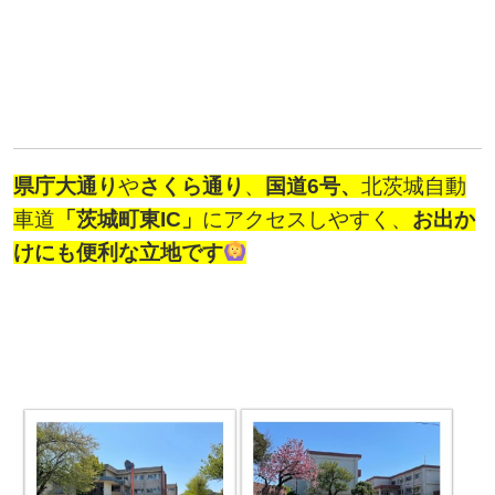
県庁大通り
や
さくら通り
、
国道6号、
北茨城自動
車道
「茨城町東IC」
にアクセスしやすく、
お出か
けにも便利な立地です