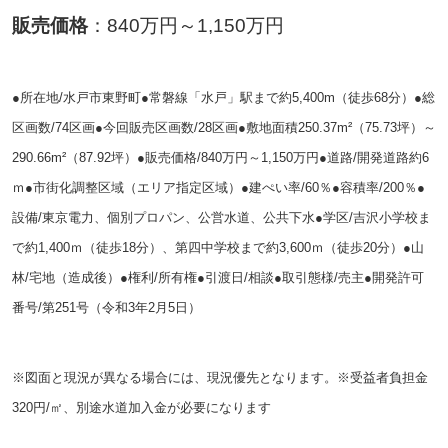
販売価格
：840万円～1,150万円
●所在地/水戸市東野町●常磐線「水戸」駅まで約5,400m（徒歩68分）●総
区画数/74区画●今回販売区画数/28区画●
敷地面積250.37m²（75.73坪）～
290.66m²（87.92坪）●販売価格/840万円～1,150万円●道路/開発道路約6
ｍ●市街化調整区域（エリア指定区域）
●
建ぺい率/60％●容積率/200％●
設備/東京電力、個別プロパン、公営水道、公共下水●学区/吉沢小学校ま
で約1,400ｍ（徒歩18分）、第四中学校まで約3,600ｍ（徒歩20
分）●山
林
/宅地（造成後）●権利/所有権●引渡日/相談●取引態様/売主●開発許可
番号/第251号（令和3年2月5日）
※図面と現況が異なる場合には、現況優先となります。※受益者負担金
320円/㎡、別途水道加入金が必要になります