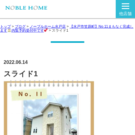
他店舗
トップ
>
ブログ
>
ノーブルホーム水戸店
>
【水戸市笠原町】No.11まもなく完成し
ます
内覧予約受付中です
>
スライド1
2022.06.14
スライド1