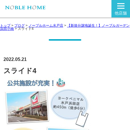
他店舗
トップ
>
ブログ
>
ノーブルホーム水戸店
>
【新規分譲地誕生！】ノーブルガーデン
浜田小南
>
スライド4
2022.05.21
スライド4