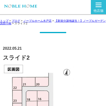
他店舗
トップ
>
ブログ
>
ノーブルホーム水戸店
>
【新規分譲地誕生！】ノーブルガーデン
浜田小南
>
スライド2
2022.05.21
スライド2