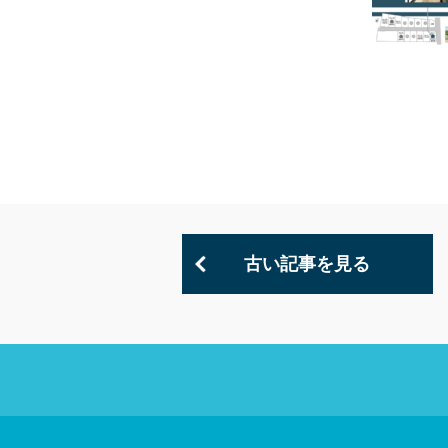
古い記事を見る