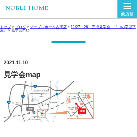
他店舗
トップ
>
ブログ
>
ノーブルホーム古河店
>
11/27・28 完成見学会 『コの字型平
屋』
>
見学会map
2021.11.10
見学会map