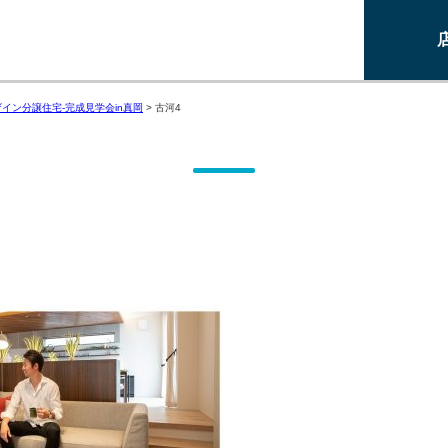
はデザイン分譲住宅-完成見学会in真岡
>
古河4