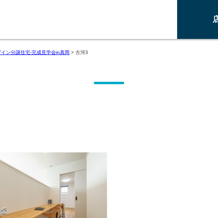
はデザイン分譲住宅-完成見学会in真岡
>
古河3