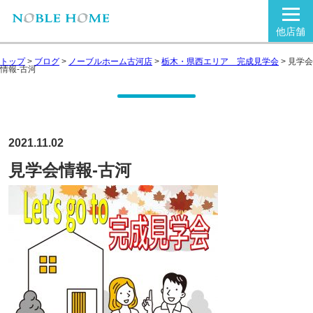
他店舗
トップ
>
ブログ
>
ノーブルホーム古河店
>
栃木・県西エリア 完成見学会
>
見学会
情報-古河
2021.11.02
見学会情報-古河