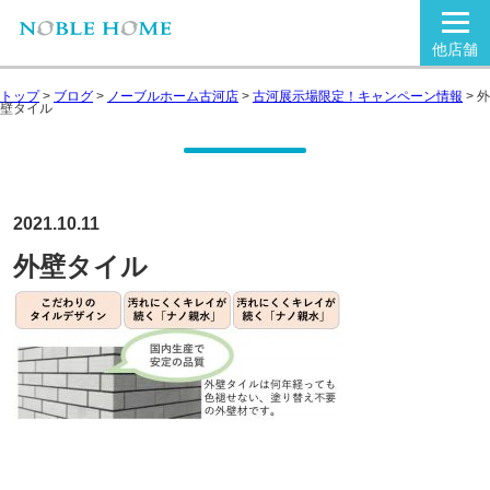
他店舗
トップ
>
ブログ
>
ノーブルホーム古河店
>
古河展示場限定！キャンペーン情報
>
外
壁タイル
2021.10.11
外壁タイル