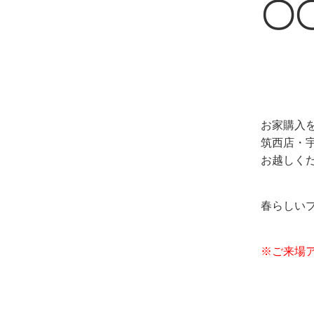
〇
お家購入
筑西店・
お越しく
春らしい
※ご来場