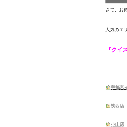
さて、お
人気のエ
『クイ
宇都宮
筑西店
小山店