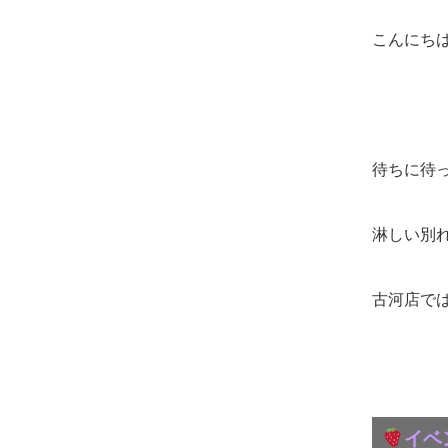
こんにち
待ちに待
淋しい別
古河店で
イベ