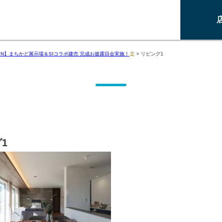
PEN】まちかど展示場＆SIコラボ建売 完成お披露目会実施！
>
リビング1
1