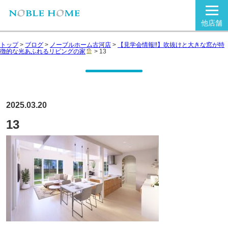
他店舗
トップ
>
ブログ
>
ノーブルホーム古河店
>
【見学会情報!!】吹抜けと大きな窓が特
徴的な光あふれるリビングの家
>
13
2025.03.20
13