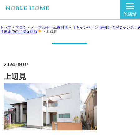
他店舗
トップ
>
ブログ
>
ノーブルホーム古河店
>
【キャンペーン情報!!】今がチャンス！9
月末までのお得な情報
>
上辺見
2024.09.07
上辺見