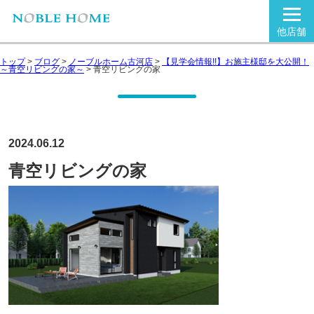
他店舗
トップ
>
ブログ
>
ノーブルホーム古河店
>
【見学会情報!!】お施主様邸を大公開！
～青空リビングの家～
>
青空リビングの家
2024.06.12
青空リビングの家