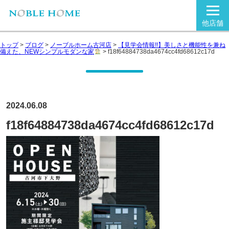
他店舗
トップ
>
ブログ
>
ノーブルホーム古河店
>
【見学会情報!!】美しさと機能性を兼ね
備えた、NEWシンプルモダンな家
>
f18f64884738da4674cc4fd68612c17d
2024.06.08
f18f64884738da4674cc4fd68612c17d