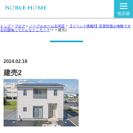
他店舗
トップ
>
ブログ
>
ノーブルホーム古河店
>
【イベント情報!!】災害対策が体験でき
る分譲地ってどんなところ！？
>
建売2
2024.02.18
建売2