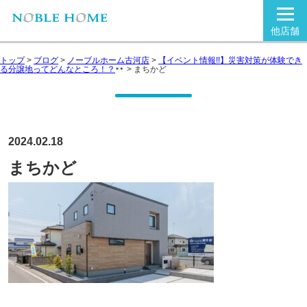
他店舗
トップ
>
ブログ
>
ノーブルホーム古河店
>
【イベント情報!!】災害対策が体験でき
る分譲地ってどんなところ！？
>
まちかど
2024.02.18
まちかど