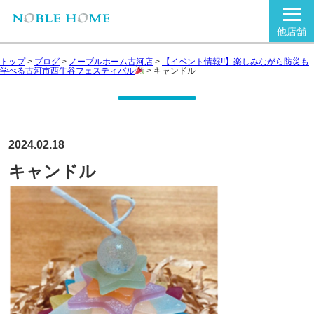
他店舗
トップ
>
ブログ
>
ノーブルホーム古河店
>
【イベント情報!!】楽しみながら防災も
学べる古河市西牛谷フェスティバル
>
キャンドル
2024.02.18
キャンドル