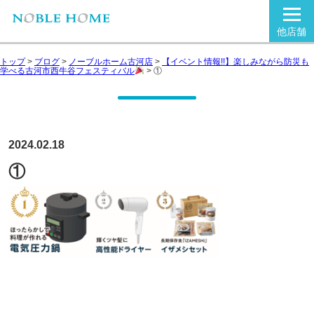
他店舗
トップ
>
ブログ
>
ノーブルホーム古河店
>
【イベント情報!!】楽しみながら防災も
学べる古河市西牛谷フェスティバル
>
①
2024.02.18
①