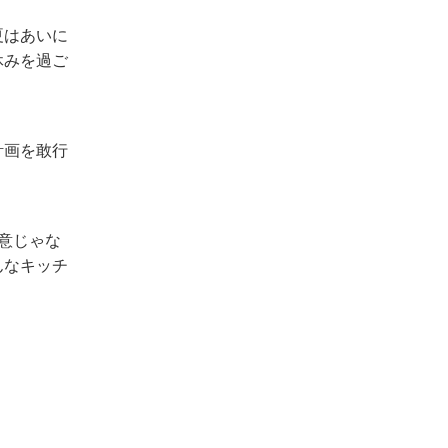
夏はあいに
休みを過ご
計画を敢行
意じゃな
んなキッチ