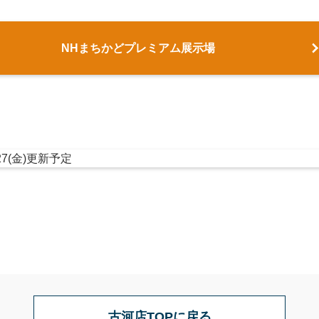
NHまちかどプレミアム展示場
/27(金)更新予定
古河店TOPに戻る