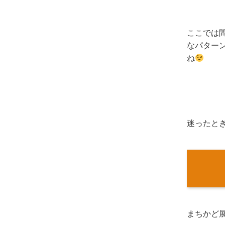
ここでは
なパター
ね
迷ったと
まちかど