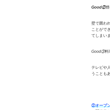
Good②
煙
壁で囲わ
ことがで
てしまい
Good③
料
テレビや
うことも
②オープ