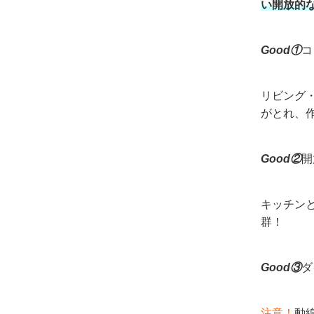
い開放的
Good①
コ
リビング
がとれ、
Good②
開
キッチン
群！
Good③
ダ
注意！
動