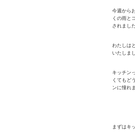
今週から
くの雨と
されまし
わたしは
いたしま
キッチン
くてもど
ンに憧れ
まずはキ