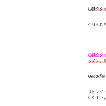
①独立タ
それぞれ
①独立タ
ッチン。
Good①
使
リビング
いやすい