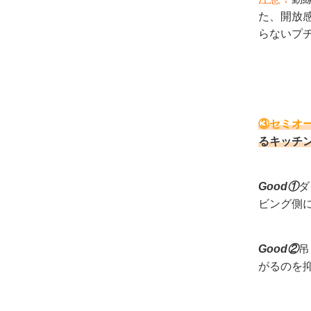
た、開放
らないプ
③セミオ
るキッチ
Good①
ダ
ビング側
Good②
吊
がるのを