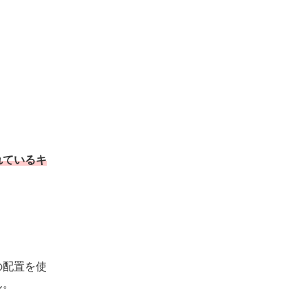
れているキ
の配置を使
ん。