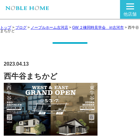
他店舗
トップ
>
ブログ
>
ノーブルホーム古河店
>
GW ２棟同時見学会 in古河市
>
西牛谷
まちかど
2023.04.13
西牛谷まちかど