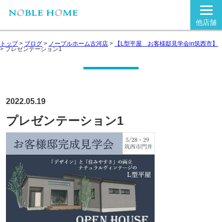
他店舗
トップ
>
ブログ
>
ノーブルホーム古河店
>
【L型平屋 お客様邸見学会in筑西市】
>
プレゼンテーション1
2022.05.19
プレゼンテーション1