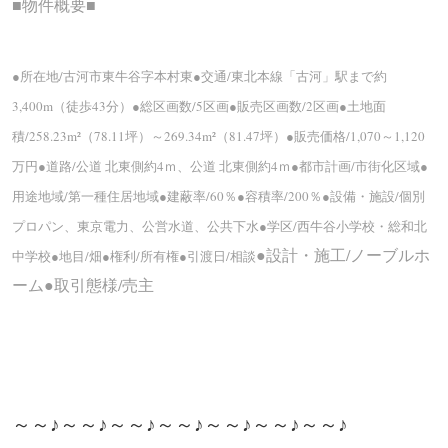
■物件概要■
●所在地/古河市東牛谷字本村東●交通/東北本線「古河」駅まで約
3,400m（徒歩43分）●総区画数/5区画●販売区画数/2区画●土地面
積/258.23m²（78.11坪）～269.34m²（81.47坪）●販売価格/1,070～1,120
万円●道路/公道 北東側約4ｍ、公道 北東側約4ｍ●都市計画/市街化区域●
用途地域/第一種住居地域●建蔽率/60％●容積率/200％●設備・施設/個別
プロパン、東京電力、公営水道、公共下水●学区/西牛谷小学校・総和北
●設計・施工/ノーブルホ
中学校●地目/畑●権利/所有権●引渡日/相談
ーム●取引態様/売主
～～♪～～♪～～♪～～♪～～♪～～♪～～♪