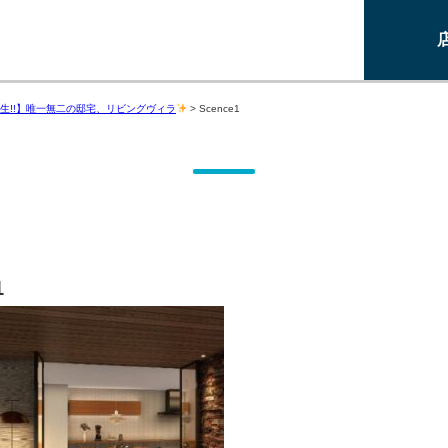
生!!】唯一無二の邸宅、リビングヴィラ
>
Scence1
1