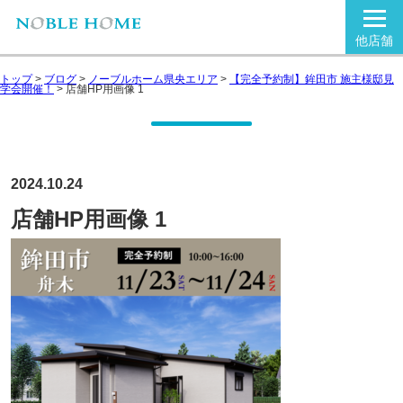
他店舗
トップ
>
ブログ
>
ノーブルホーム県央エリア
>
【完全予約制】鉾田市 施主様邸見
学会開催！
>
店舗HP用画像 1
2024.10.24
店舗HP用画像 1