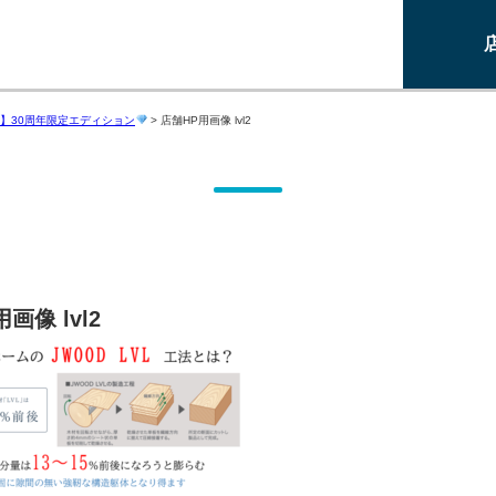
】30周年限定エディション
>
店舗HP用画像 lvl2
画像 lvl2