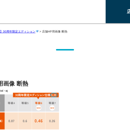
】30周年限定エディション
>
店舗HP用画像 断熱
用画像 断熱