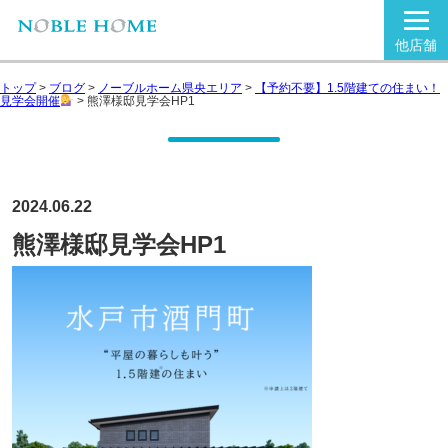
他店舗
トップ
>
ブログ
>
ノーブルホーム県央エリア
>
【予約不要】1.5階建ての住まい！
見学会開催
>
熊澤様邸見学会HP1
2024.06.22
熊澤様邸見学会HP1