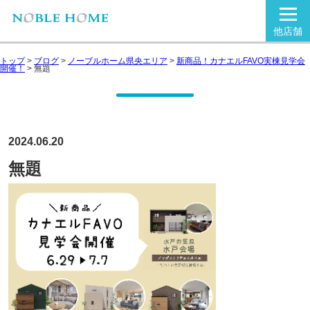
他店舗
トップ
>
ブログ
>
ノーブルホーム県央エリア
>
新商品！カナエルFAVO実棟見学会
開催！
>
無題
2024.06.20
無題