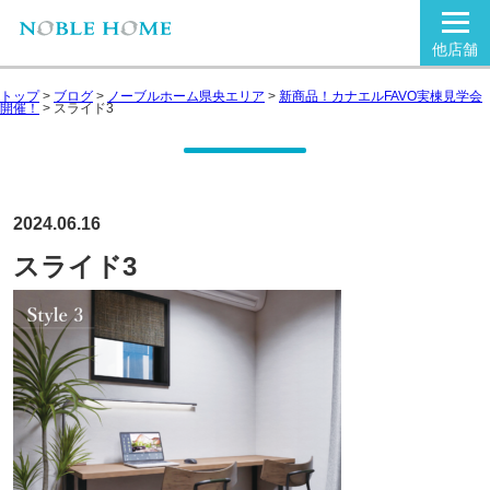
他店舗
トップ
>
ブログ
>
ノーブルホーム県央エリア
>
新商品！カナエルFAVO実棟見学会
開催！
>
スライド3
2024.06.16
スライド3