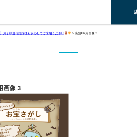
】お子様連れ妊婦様も安心してご来場ください
>
店舗HP用画像 3
用画像 3