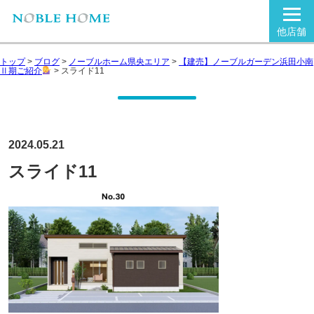
他店舗
トップ
>
ブログ
>
ノーブルホーム県央エリア
>
【建売】ノーブルガーデン浜田小南
Ⅱ期ご紹介
>
スライド11
2024.05.21
スライド11