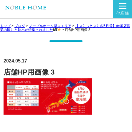
他店舗
トップ
>
ブログ
>
ノーブルホーム県央エリア
>
【ぷらっとぷらざ5月号】赤塚店営
業の国井と鈴木が特集されました
>
店舗HP用画像 3
2024.05.17
店舗HP用画像 3