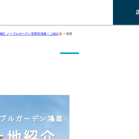
報】ノーブルガーデン笠間市鴻巣！ご紹介
>
無題